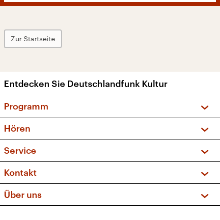
Zur Startseite
Entdecken Sie Deutschlandfunk Kultur
Programm
Vorschau und Rückschau
Hören
Sendungen und Podcasts
Livestream
Service
Musikliste
Frequenzen (UKW + DAB+)
FAQ
Kontakt
Kakadu – Das Kinderprogramm
Apps
Archiv
Hörerservice
Über uns
Newsletter
Social Media
Deutschlandradio
RSS