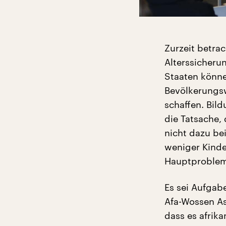
Zurzeit betrac
Alterssicheru
Staaten könne
Bevölkerungsw
schaffen. Bild
die Tatsache,
nicht dazu be
weniger Kinde
Hauptproblem 
Es sei Aufgab
Afa-Wossen As
dass es afrik