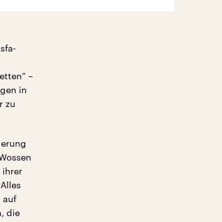
sfa-
etten“ –
gen in
r zu
derung
-Wossen
 ihrer
Alles
 auf
, die