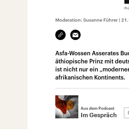
Pr
Moderation: Susanne Führer
|
21.
Link
Email
kopieren/teilen
Asfa-Wossen Asserates Buc
äthiopische Prinz mit deu
ist nicht nur ein „modern
afrikanischen Kontinents.
Aus dem Podcast
Im Gespräch