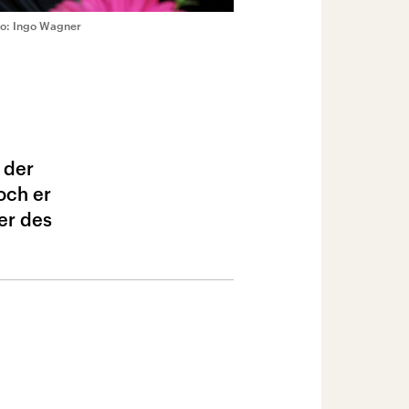
to: Ingo Wagner
 der
och er
er des