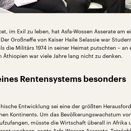
et, im Exil zu leben, hat Asfa-Wossen Asserate am 
 Der Großneffe von Kaiser Haile Selassie war Student
s die Militärs 1974 in seiner Heimat putschten – an 
 Äthiopien war viele Jahre lang nicht zu denken.
eines Rentensystems besonders
ische Entwicklung sei eine der größten Herausfor
chen Kontinents. Um das Bevölkerungswachstum vo
ufzufangen, müsste die Wirtschaft überall in Afrika
ozent wachsen, sagte Asfa-Wossen Asserate. Tatsächl