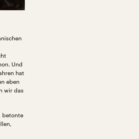
anischen
cht
chon. Und
ahren hat
gen eben
n wir das
, betonte
llen,