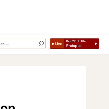
Seit
22:05
Uhr
Live
Freispiel
ion