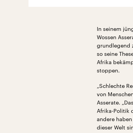
In seinem jün
Wossen Assera
grundlegend z
so seine Thes
Afrika bekämp
stoppen.
„Schlechte Re
von Menschen 
Asserate. „Das
Afrika-Politik
andere haben 
dieser Welt si