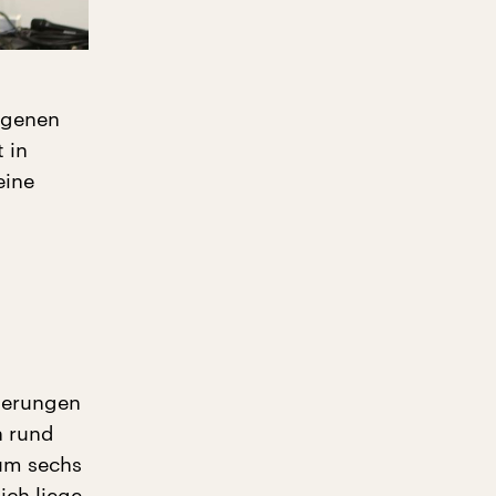
eigenen
 in
eine
derungen
n rund
 um sechs
ich liege