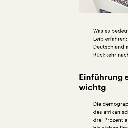
Was es bedeut
Leib erfahren:
Deutschland al
Rückkehr nach
Einführung 
wichtg
Die demograph
des afrikanis
drei Prozent a
bis sieben Pr