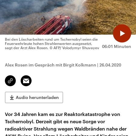
Bei den Löscharbeiten rund um Tschernobyl seien die
Feuerwehrleute hohen Strahlenwerten ausgesetzt,
06:01 Minuten
sagt der Arzt Alex Rosen.
© AFP/ Volodymyr Shuvayev
Alex Rosen im Gespräch mit Birgit Kolkmann
|
26.04.2020
Email
Link
kopieren/teilen
Audio herunterladen
Vor 34 Jahren kam es zur Reaktorkatastrophe von
Tschernobyl. Derzeit gibt es neue Sorge vor
radioaktiver Strahlung wegen Waldbränden nahe der
AKW-Ruine. Vor allem Löscharbeiter und Kinder seien