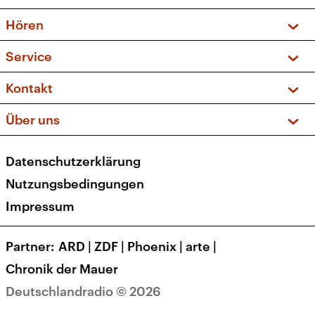
Vorschau und Rückschau
Hören
Sendungen und Podcasts
Livestream
Service
Musikliste
Frequenzen (UKW + DAB+)
FAQ
Kontakt
Kakadu – Das Kinderprogramm
Apps
Archiv
Hörerservice
Über uns
Newsletter
Social Media
Deutschlandradio
RSS
Datenschutzerklärung
Presse
Veranstaltungen
Nutzungsbedingungen
Karriere
Impressum
Transparenz
Korrekturen und Richtigstellungen
Partner
ARD
|
ZDF
|
Phoenix
|
arte
|
Barrierefreiheit
Chronik der Mauer
Deutschlandradio © 2026