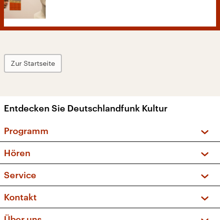
Zur Startseite
Entdecken Sie Deutschlandfunk Kultur
Programm
Vorschau und Rückschau
Hören
Sendungen und Podcasts
Livestream
Service
Musikliste
Frequenzen (UKW + DAB+)
FAQ
Kontakt
Kakadu – Das Kinderprogramm
Apps
Archiv
Hörerservice
Über uns