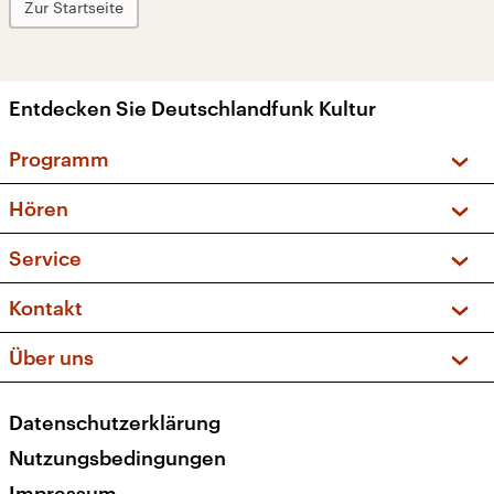
Zur Startseite
Entdecken Sie Deutschlandfunk Kultur
Programm
Vorschau und Rückschau
Hören
Sendungen und Podcasts
Livestream
Service
Musikliste
Frequenzen (UKW + DAB+)
FAQ
Kontakt
Kakadu – Das Kinderprogramm
Apps
Archiv
Hörerservice
Über uns
Newsletter
Social Media
Deutschlandradio
RSS
Datenschutzerklärung
Presse
Veranstaltungen
Nutzungsbedingungen
Karriere
Impressum