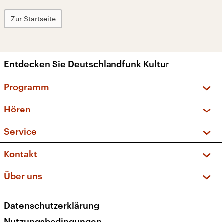
Zur Startseite
Entdecken Sie Deutschlandfunk Kultur
Programm
Vorschau und Rückschau
Hören
Sendungen und Podcasts
Livestream
Service
Musikliste
Frequenzen (UKW + DAB+)
FAQ
Kontakt
Kakadu – Das Kinderprogramm
Apps
Archiv
Hörerservice
Über uns
Newsletter
Social Media
Deutschlandradio
RSS
Datenschutzerklärung
Presse
Veranstaltungen
Nutzungsbedingungen