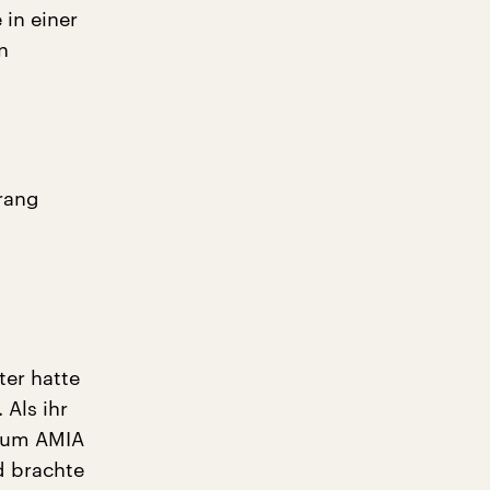
in einer
n
rang
ter hatte
 Als ihr
trum AMIA
d brachte