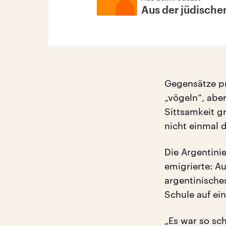
Aus der jüdische
Gegensätze pr
„vögeln“, abe
Sittsamkeit g
nicht einmal 
Die Argentinie
emigrierte: A
argentinisches
Schule auf ei
„Es war so sch