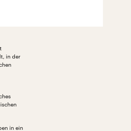
t
, in der
dchen
iches
dischen
ben in ein