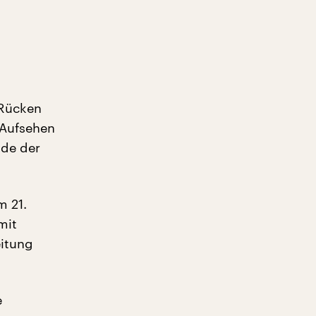
 Rücken
 Aufsehen
nde der
m 21.
mit
eitung
e