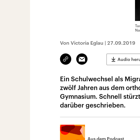
Ta
Na
Von Victoria Eglau
|
27.09.2019
Link
Email
Audio her
kopieren/teilen
Ein Schulwechsel als Mig
zwölf Jahren aus dem ortho
Gymnasium. Schnell stürzt
darüber geschrieben.
Aus dem Podcast