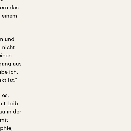
ern das
n einem
en und
 nicht
einen
gang aus
ube ich,
t ist.“
 es,
mit Leib
au in der
 mit
phie,