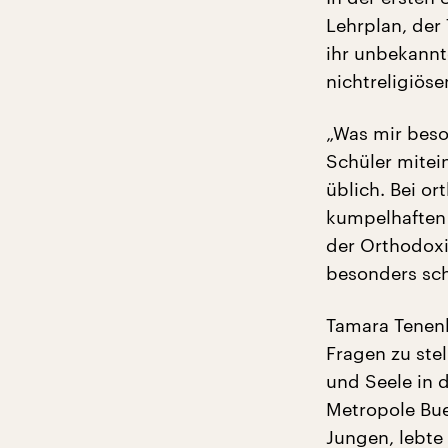
Lehrplan, der
ihr unbekannt
nichtreligiös
„Was mir beso
Schüler mitei
üblich. Bei o
kumpelhaften
der Orthodoxie
besonders schw
Tamara Tenenb
Fragen zu stel
und Seele in 
Metropole Bue
Jungen, lebte 