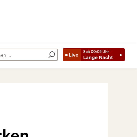
Seit
00:05
Uhr
Live
Lange Nacht
rken