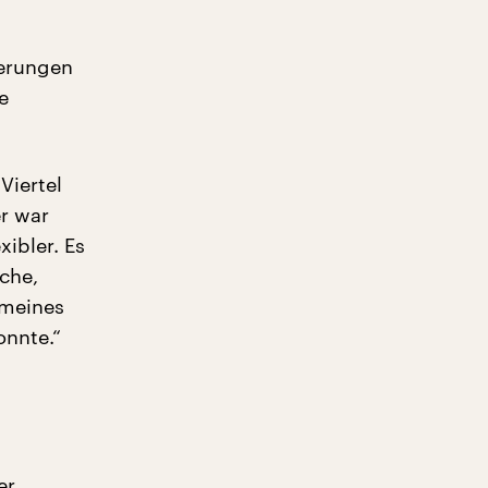
nerungen
e
Viertel
er war
xibler. Es
che,
 meines
onnte.“
er