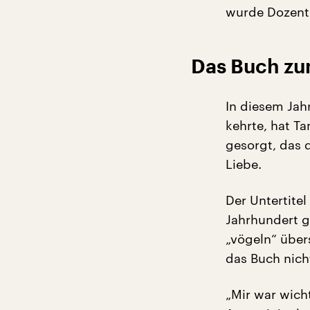
wurde Dozenti
Das Buch zu
In diesem Jah
kehrte, hat T
gesorgt, das d
Liebe.
Der Untertitel
Jahrhundert g
„vögeln“ über
das Buch nich
„Mir war wich