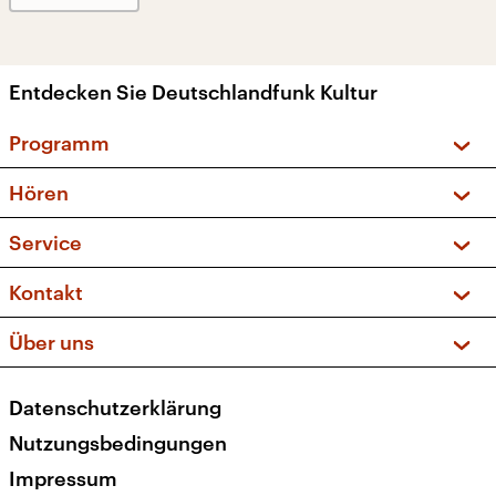
Entdecken Sie Deutschlandfunk Kultur
Programm
Vorschau und Rückschau
Hören
Sendungen und Podcasts
Livestream
Service
Musikliste
Frequenzen (UKW + DAB+)
FAQ
Kontakt
Kakadu – Das Kinderprogramm
Apps
Archiv
Hörerservice
Über uns
Newsletter
Social Media
Deutschlandradio
RSS
Datenschutzerklärung
Presse
Veranstaltungen
Nutzungsbedingungen
Karriere
Impressum
Transparenz