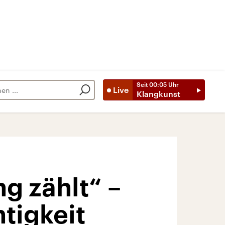
Seit
00:05
Uhr
Live
Klangkunst
 zählt“ –
htigkeit