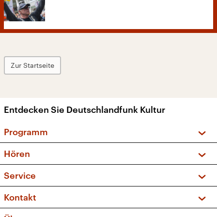
Zur Startseite
Entdecken Sie Deutschlandfunk Kultur
Programm
Vorschau und Rückschau
Hören
Sendungen und Podcasts
Livestream
Service
Musikliste
Frequenzen (UKW + DAB+)
FAQ
Kontakt
Kakadu – Das Kinderprogramm
Apps
Archiv
Hörerservice