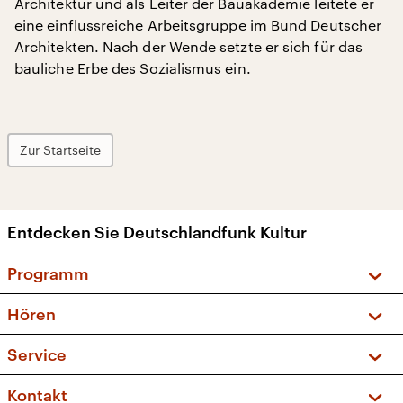
Architektur und als Leiter der Bauakademie leitete er
eine einflussreiche Arbeitsgruppe im Bund Deutscher
Architekten. Nach der Wende setzte er sich für das
bauliche Erbe des Sozialismus ein.
Zur Startseite
Entdecken Sie Deutschlandfunk Kultur
Programm
Vorschau und Rückschau
Hören
Sendungen und Podcasts
Livestream
Service
Musikliste
Frequenzen (UKW + DAB+)
FAQ
Kontakt
Kakadu – Das Kinderprogramm