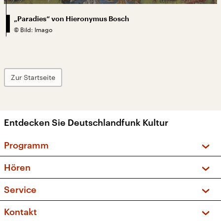
„Paradies“ von Hieronymus Bosch
©
Bild: Imago
Zur Startseite
Entdecken Sie Deutschlandfunk Kultur
Programm
Vorschau und Rückschau
Hören
Sendungen und Podcasts
Livestream
Service
Musikliste
Frequenzen (UKW + DAB+)
FAQ
Kontakt
Kakadu – Das Kinderprogramm