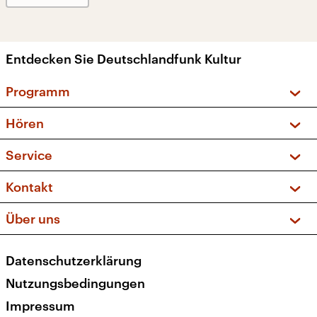
Entdecken Sie Deutschlandfunk Kultur
Programm
Vorschau und Rückschau
Hören
Sendungen und Podcasts
Livestream
Service
Musikliste
Frequenzen (UKW + DAB+)
FAQ
Kontakt
Kakadu – Das Kinderprogramm
Apps
Archiv
Hörerservice
Über uns
Newsletter
Social Media
Deutschlandradio
RSS
Datenschutzerklärung
Presse
Veranstaltungen
Nutzungsbedingungen
Karriere
Impressum
Transparenz