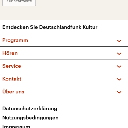
Zur Startseite
Entdecken Sie Deutschlandfunk Kultur
Programm
Vorschau und Rückschau
Hören
Sendungen und Podcasts
Livestream
Service
Musikliste
Frequenzen (UKW + DAB+)
FAQ
Kontakt
Kakadu – Das Kinderprogramm
Apps
Archiv
Hörerservice
Über uns
Newsletter
Social Media
Deutschlandradio
RSS
Datenschutzerklärung
Presse
Veranstaltungen
Nutzungsbedingungen
Karriere
Impressum