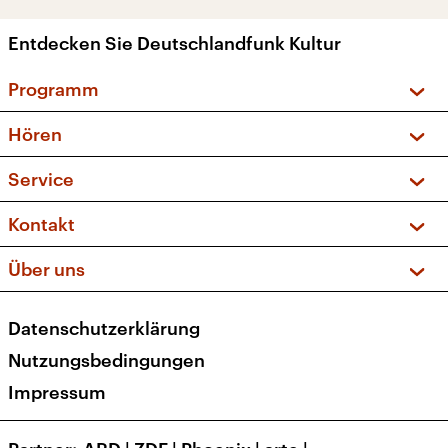
Entdecken Sie Deutschlandfunk Kultur
Programm
Vorschau und Rückschau
Hören
Sendungen und Podcasts
Livestream
Service
Musikliste
Frequenzen (UKW + DAB+)
FAQ
Kontakt
Kakadu – Das Kinderprogramm
Apps
Archiv
Hörerservice
Über uns
Newsletter
Social Media
Deutschlandradio
RSS
Datenschutzerklärung
Presse
Veranstaltungen
Nutzungsbedingungen
Karriere
Impressum
Transparenz
Korrekturen und Richtigstellungen