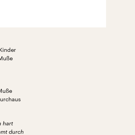
 Kinder
 Muße
 Muße
durchaus
 hart
immt durch