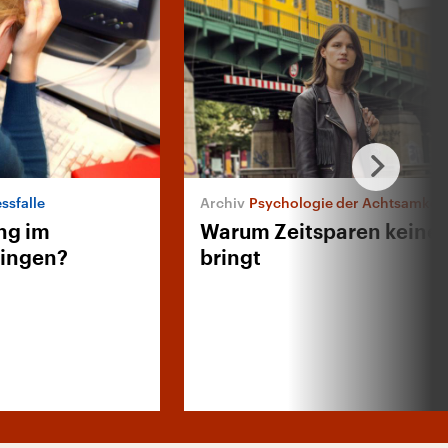
ssfalle
Psychologie der Achtsamkeit
ng im
Warum Zeitsparen keine
lingen?
bringt