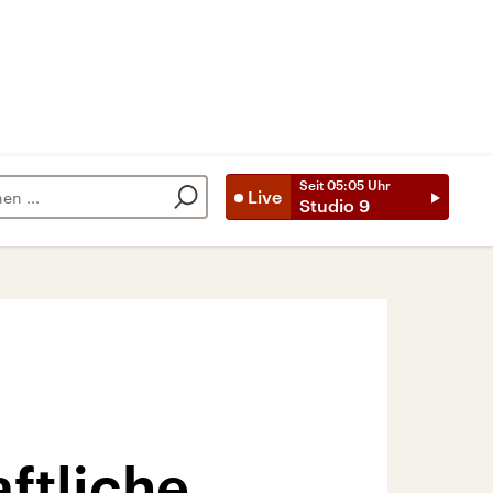
Seit
05:05
Uhr
Live
Studio 9
ftliche