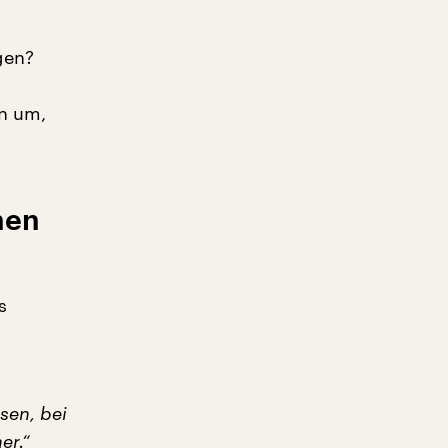
gen?
en um,
hen
s
sen, bei
er.“