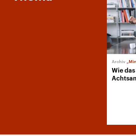
„Min
Wie das 
Achtsam