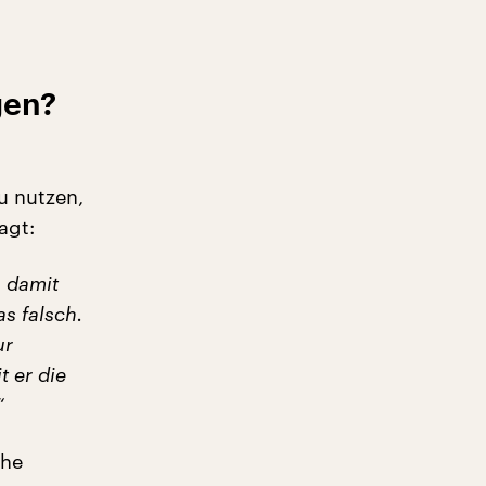
gen?
u nutzen,
agt:
 damit
s falsch.
ur
t er die
“
che