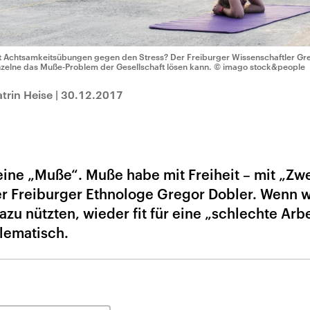
t Achtsamkeitsübungen gegen den Stress? Der Freiburger Wissenschaftler Greg
nzelne das Muße-Problem der Gesellschaft lösen kann.
© imago stock&people
trin Heise
|
30.12.2017
eine „Muße“. Muße habe mit Freiheit – mit „Zw
der Freiburger Ethnologe Gregor Dobler. Wenn w
azu nützten, wieder fit für eine „schlechte Arb
lematisch.