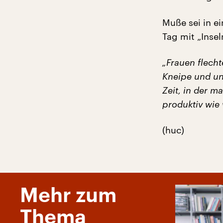
Muße sei in e
Tag mit „Inse
„Frauen flecht
Kneipe und un
Zeit, in der m
produktiv wie 
(huc)
Mehr zum
Thema