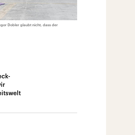
or Dobler glaubt nicht, dass der
eck-
ir
eitswelt