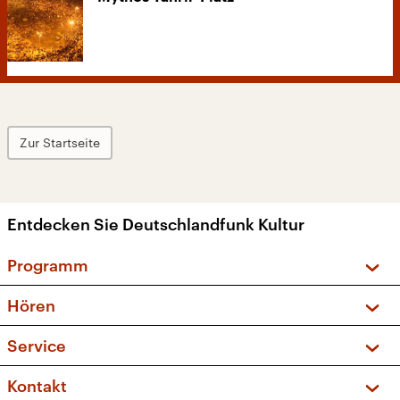
Zur Startseite
Entdecken Sie Deutschlandfunk Kultur
Programm
Vorschau und Rückschau
Hören
Sendungen und Podcasts
Livestream
Service
Musikliste
Frequenzen (UKW + DAB+)
FAQ
Kontakt
Kakadu – Das Kinderprogramm