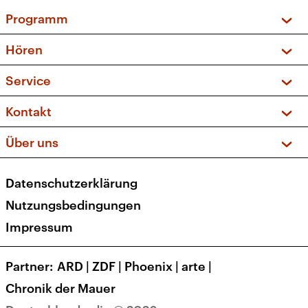
Programm
Vorschau und Rückschau
Hören
Sendungen und Podcasts
Livestream
Service
Musikliste
Frequenzen (UKW + DAB+)
FAQ
Kontakt
Kakadu – Das Kinderprogramm
Apps
Archiv
Hörerservice
Über uns
Newsletter
Social Media
Deutschlandradio
RSS
Datenschutzerklärung
Presse
Veranstaltungen
Nutzungsbedingungen
Karriere
Impressum
Transparenz
Korrekturen und Richtigstellungen
Partner
ARD
|
ZDF
|
Phoenix
|
arte
|
Barrierefreiheit
Chronik der Mauer