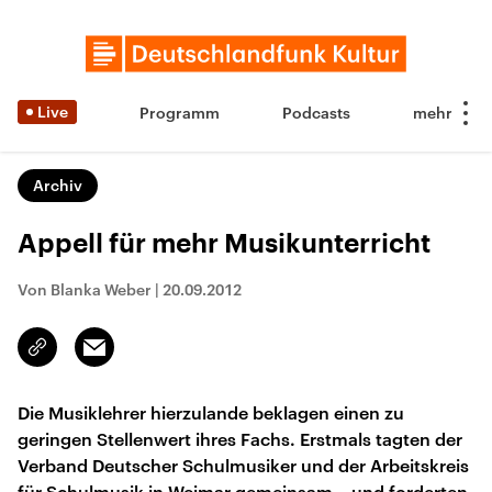
Live
Programm
Podcasts
Archiv
Appell für mehr Musikunterricht
Von Blanka Weber
|
20.09.2012
Email
Link
kopieren/teilen
Die Musiklehrer hierzulande beklagen einen zu
geringen Stellenwert ihres Fachs. Erstmals tagten der
Verband Deutscher Schulmusiker und der Arbeitskreis
für Schulmusik in Weimar gemeinsam – und forderten