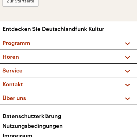
Zur Startseite
Entdecken Sie Deutschlandfunk Kultur
Programm
Vorschau und Rückschau
Hören
Sendungen und Podcasts
Livestream
Service
Musikliste
Frequenzen (UKW + DAB+)
FAQ
Kontakt
Kakadu – Das Kinderprogramm
Apps
Archiv
Hörerservice
Über uns
Newsletter
Social Media
Deutschlandradio
RSS
Datenschutzerklärung
Presse
Veranstaltungen
Nutzungsbedingungen
Karriere
Impressum