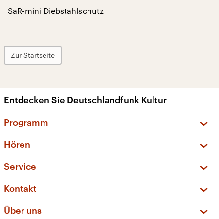
SaR-mini Diebstahlschutz
Zur Startseite
Entdecken Sie Deutschlandfunk Kultur
Programm
Vorschau und Rückschau
Hören
Sendungen und Podcasts
Livestream
Service
Musikliste
Frequenzen (UKW + DAB+)
FAQ
Kontakt
Kakadu – Das Kinderprogramm
Apps
Archiv
Hörerservice
Über uns
Newsletter