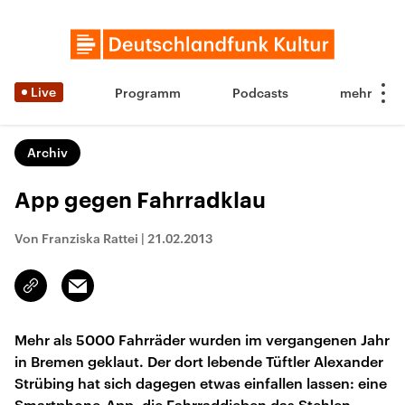
Live
Programm
Podcasts
Archiv
App gegen Fahrradklau
Von Franziska Rattei
|
21.02.2013
Email
Link
kopieren/teilen
Mehr als 5000 Fahrräder wurden im vergangenen Jahr
in Bremen geklaut. Der dort lebende Tüftler Alexander
Strübing hat sich dagegen etwas einfallen lassen: eine
Smartphone-App, die Fahrraddieben das Stehlen