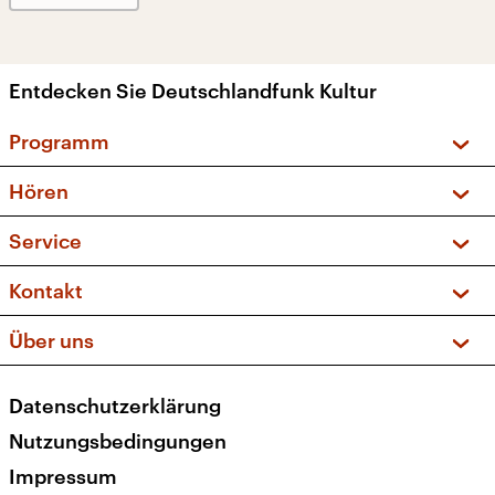
Entdecken Sie Deutschlandfunk Kultur
Programm
Vorschau und Rückschau
Hören
Sendungen und Podcasts
Livestream
Service
Musikliste
Frequenzen (UKW + DAB+)
FAQ
Kontakt
Kakadu – Das Kinderprogramm
Apps
Archiv
Hörerservice
Über uns
Newsletter
Social Media
Deutschlandradio
RSS
Datenschutzerklärung
Presse
Veranstaltungen
Nutzungsbedingungen
Karriere
Impressum
Transparenz