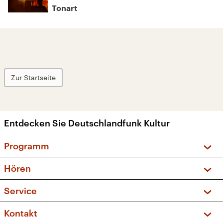
Tonart
Zur Startseite
Entdecken Sie Deutschlandfunk Kultur
Programm
Vorschau und Rückschau
Hören
Sendungen und Podcasts
Livestream
Service
Musikliste
Frequenzen (UKW + DAB+)
FAQ
Kontakt
Kakadu – Das Kinderprogramm