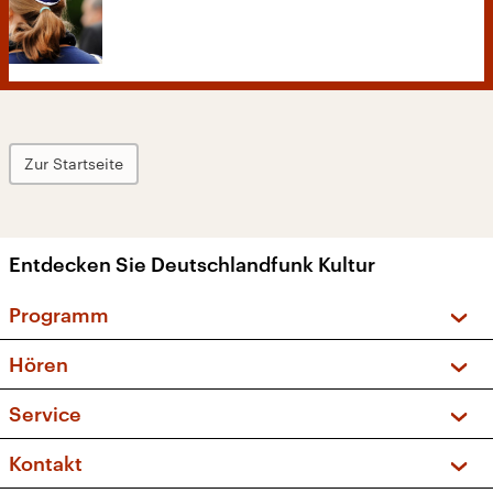
Zur Startseite
Entdecken Sie Deutschlandfunk Kultur
Programm
Vorschau und Rückschau
Hören
Sendungen und Podcasts
Livestream
Service
Musikliste
Frequenzen (UKW + DAB+)
FAQ
Kontakt
Kakadu – Das Kinderprogramm
Apps