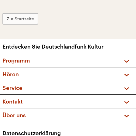
Zur Startseite
Entdecken Sie Deutschlandfunk Kultur
Programm
Vorschau und Rückschau
Hören
Sendungen und Podcasts
Livestream
Service
Musikliste
Frequenzen (UKW + DAB+)
FAQ
Kontakt
Kakadu – Das Kinderprogramm
Apps
Archiv
Hörerservice
Über uns
Newsletter
Social Media
Deutschlandradio
RSS
Datenschutzerklärung