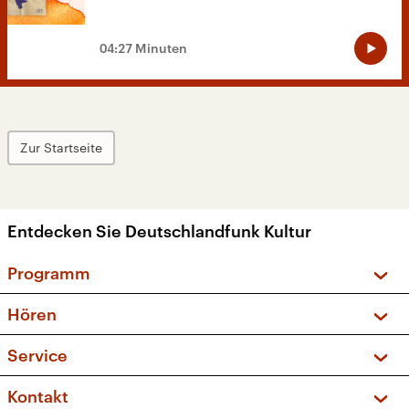
04:27 Minuten
Zur Startseite
Entdecken Sie Deutschlandfunk Kultur
Programm
Vorschau und Rückschau
Hören
Sendungen und Podcasts
Livestream
Service
Musikliste
Frequenzen (UKW + DAB+)
FAQ
Kontakt
Kakadu – Das Kinderprogramm