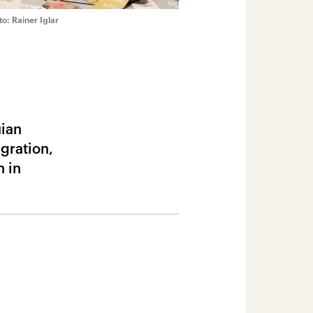
: Rainer Iglar
uian
gration,
 in