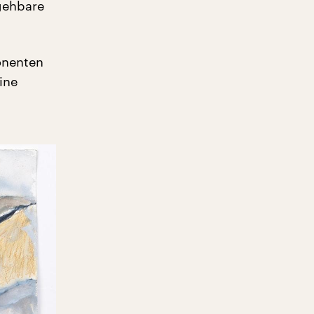
egehbare
onenten
bine