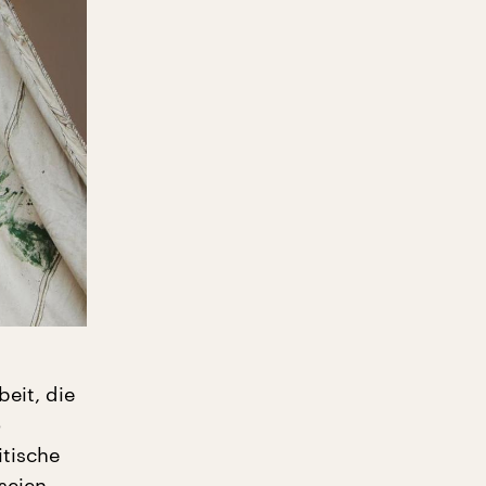
eit, die
o
itische
seien