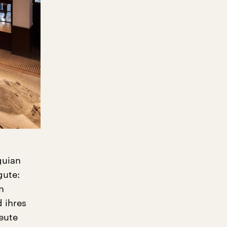
guian
gute:
n
 ihres
eute