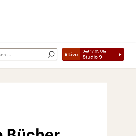
Seit
17:05
Uhr
Live
Studio 9
e Bücher