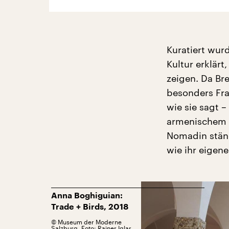
Kuratiert wur
Kultur erklärt
zeigen. Da Br
besonders Fra
wie sie sagt 
armenischem U
Nomadin stän
wie ihr eigene
Anna Boghiguian:
Trade + Birds, 2018
©
Museum der Moderne
Salzburg, Foto: Rainer Iglar