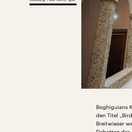
Boghiguians Ku
den Titel „Bir
Breitwieser we
Debatten des 