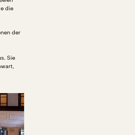
e die
enen der
s. Sie
nwart,