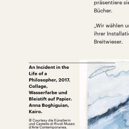
präsentiere s
Bücher.
„Wir wählen u
ihrer Installa
Breitwieser.
An Incident in the
Life of a
Philosopher, 2017.
Collage,
Wasserfarbe und
Bleistift auf Papier.
Anna Boghiguian,
Kairo.
©
Courtesy die Künstlerin
und Castello di Rivoli Museo
d’Arte Contemporanea,