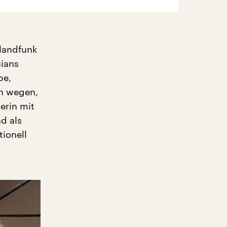
hlandfunk
uians
be,
en wegen,
erin mit
d als
ionell