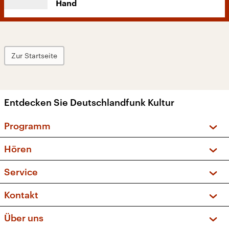
Hand
Zur Startseite
Entdecken Sie Deutschlandfunk Kultur
Programm
Vorschau und Rückschau
Hören
Sendungen und Podcasts
Livestream
Service
Musikliste
Frequenzen (UKW + DAB+)
FAQ
Kontakt
Kakadu – Das Kinderprogramm
Apps
Archiv
Hörerservice
Über uns
Newsletter