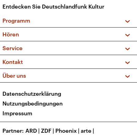
Entdecken Sie Deutschlandfunk Kultur
Programm
Vorschau und Rückschau
Hören
Sendungen und Podcasts
Livestream
Service
Musikliste
Frequenzen (UKW + DAB+)
FAQ
Kontakt
Kakadu – Das Kinderprogramm
Apps
Archiv
Hörerservice
Über uns
Newsletter
Social Media
Deutschlandradio
RSS
Datenschutzerklärung
Presse
Veranstaltungen
Nutzungsbedingungen
Karriere
Impressum
Transparenz
Korrekturen und Richtigstellungen
Partner
ARD
|
ZDF
|
Phoenix
|
arte
|
Barrierefreiheit