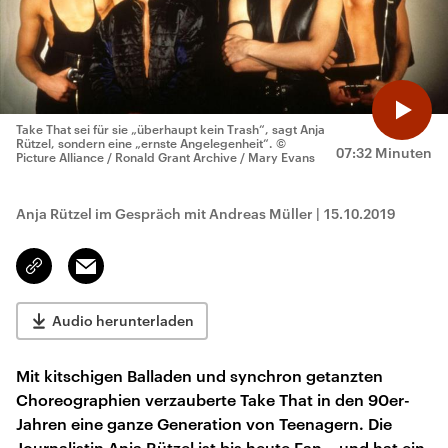
Take That sei für sie „überhaupt kein Trash“, sagt Anja
Rützel, sondern eine „ernste Angelegenheit“.
©
07:32 Minuten
Picture Alliance / Ronald Grant Archive / Mary Evans
Anja Rützel im Gespräch mit Andreas Müller
|
15.10.2019
Email
Link
kopieren/teilen
Audio herunterladen
Mit kitschigen Balladen und synchron getanzten
Choreographien verzauberte Take That in den 90er-
Jahren eine ganze Generation von Teenagern. Die
Journalistin Anja Rützel ist bis heute Fan – und hat ein