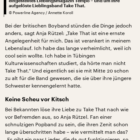
eingestelltes Lieblingsmagazin Tempo – und um ihre
aufgelöste Lieblingsband Take That.
©
Powerline Agency / Annette Koroll
Bei der britischen Boyband stünden die Dinge jedoch
anders, sagt Anja Rützel: „Take That ist eine ernste
Angelegenheit für mich. Das ist verankert in meinem
Lebenslauf. Ich habe das lange verheimlicht, weil ich
cool sein wollte. Ich habe in Tübingen
Kulturwissenschaften studiert, da hörte man nicht
Take That.“ Und eigentlich sei sie mit Mitte 20 schon
zu alt für die Band gewesen, die sie über ihre jüngere
Schwester kennengelernt hatte.
Keine Scheu vor Kitsch
Bei Bekannten löse ihre Liebe zu Take That nach wie
vor Befremden aus, so Anja Rützel. Fan einer
schnulzigen Popband zu sein, die ihren Zenit schon
lange überschritten habe – wie vermittelt man das?
„Es gibt ein paar Lieder, die da gut funktionieren, so