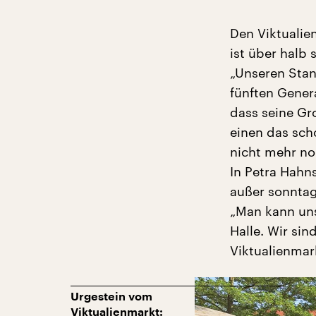
Den Viktualie
ist über halb 
„Unseren Stand
fünften Gener
dass seine Gr
einen das sch
nicht mehr nor
In Petra Hahn
außer sonntag
„Man kann uns
Halle. Wir si
Viktualienmar
Urgestein vom
Viktualienmarkt: