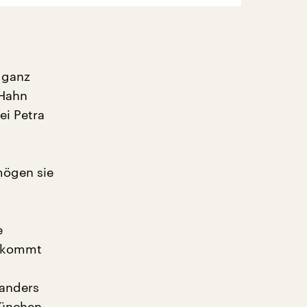
 ganz
 Hahn
ei Petra
mögen sie
e
e kommt
 anders
 München