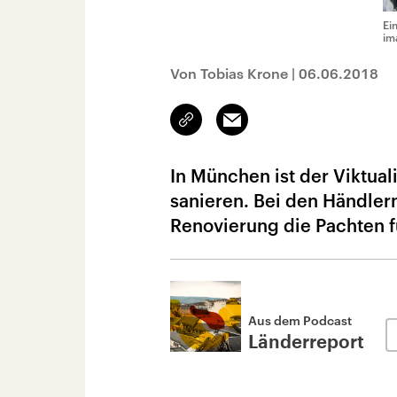
Ei
im
Von Tobias Krone
|
06.06.2018
Link
Email
kopieren/teilen
In München ist der Viktuali
sanieren. Bei den Händlern
Renovierung die Pachten fü
Aus dem Podcast
Länderreport