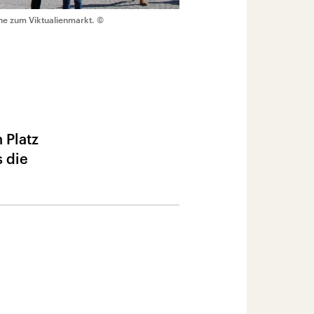
äne zum Viktualienmarkt.
©
 Platz
s die