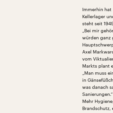
Immerhin hat 
Kellerlager u
steht seit 19
„Bei mir gehör
würden ganz g
Hauptschwerp
Axel Markward
vom Viktualie
Markts plant e
„Man muss einf
in Gänsefüßch
was danach sa
Sanierungen.“
Mehr Hygiene,
Brandschutz, 