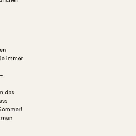
fen
sie immer
 –
nn das
ass
m Sommer!
n man