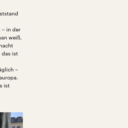
bststand
 – in der
man weiß,
 macht
 das ist
äglich –
europa.
 ist