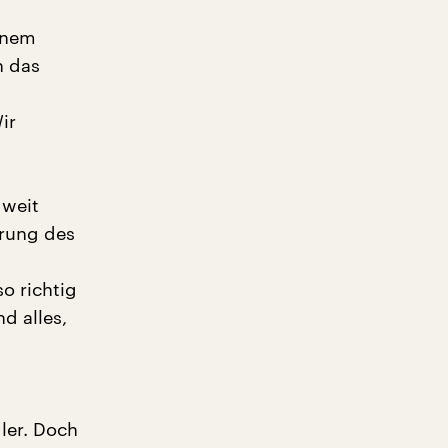
einem
h das
ir
 weit
erung des
o richtig
d alles,
ler. Doch