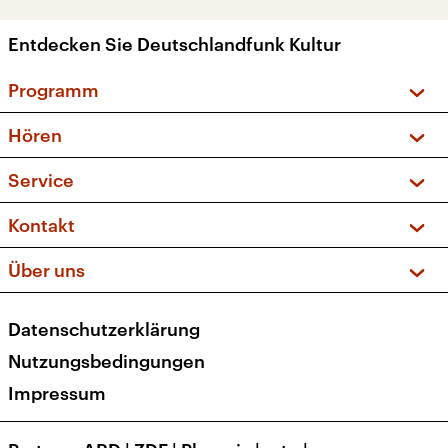
Entdecken Sie Deutschlandfunk Kultur
Programm
Vorschau und Rückschau
Hören
Sendungen und Podcasts
Livestream
Service
Musikliste
Frequenzen (UKW + DAB+)
FAQ
Kontakt
Kakadu – Das Kinderprogramm
Apps
Archiv
Hörerservice
Über uns
Newsletter
Social Media
Deutschlandradio
RSS
Datenschutzerklärung
Presse
Veranstaltungen
Nutzungsbedingungen
Karriere
Impressum
Transparenz
Korrekturen und Richtigstellungen