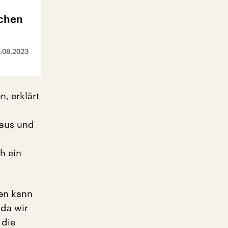
chen
.08.2023
, erklärt
raus und
h ein
ren kann
 da wir
 die