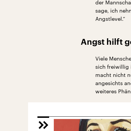
der Mannschaf
sage, ich neh
Angstlevel.“
Angst hilft 
Viele Mensche
sich freiwilli
macht nicht n
angesichts an
weiteres Phä