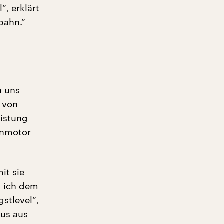
, erklärt
bahn.“
n uns
 von
eistung
enmotor
it sie
s ich dem
gstlevel“,
aus aus