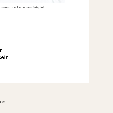
zu erschrecken – zum Beispiel,
r
sein
ten –