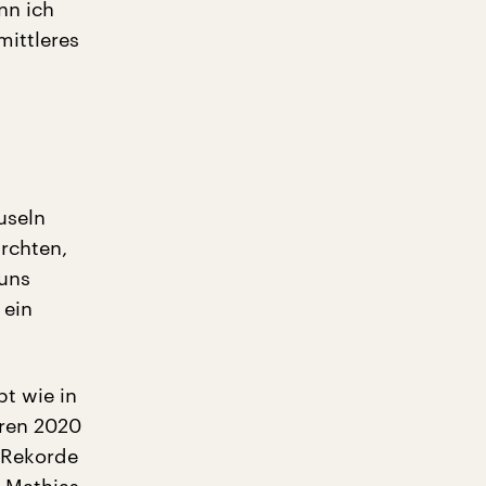
nn ich
mittleres
useln
ürchten,
 uns
 ein
bt wie in
hren 2020
n Rekorde