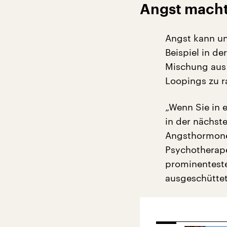
Angst mach
Angst kann un
Beispiel in de
Mischung aus
Loopings zu r
„Wenn Sie in e
in der nächst
Angsthormone
Psychotherape
prominenteste
ausgeschüttet