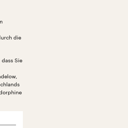
um
urch die
, dass Sie
ndelow,
schlands
ndorphine