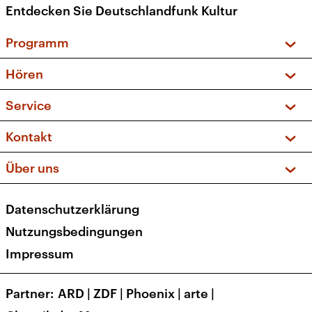
Entdecken Sie Deutschlandfunk Kultur
Programm
Vorschau und Rückschau
Hören
Sendungen und Podcasts
Livestream
Service
Musikliste
Frequenzen (UKW + DAB+)
FAQ
Kontakt
Kakadu – Das Kinderprogramm
Apps
Archiv
Hörerservice
Über uns
Newsletter
Social Media
Deutschlandradio
RSS
Datenschutzerklärung
Presse
Veranstaltungen
Nutzungsbedingungen
Karriere
Impressum
Transparenz
Korrekturen und Richtigstellungen
Partner
ARD
|
ZDF
|
Phoenix
|
arte
|
Barrierefreiheit