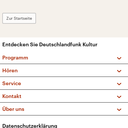
Zur Startseite
Entdecken Sie Deutschlandfunk Kultur
Programm
Vorschau und Rückschau
Hören
Sendungen und Podcasts
Livestream
Service
Musikliste
Frequenzen (UKW + DAB+)
FAQ
Kontakt
Kakadu – Das Kinderprogramm
Apps
Archiv
Hörerservice
Über uns
Newsletter
Social Media
Deutschlandradio
RSS
Datenschutzerklärung