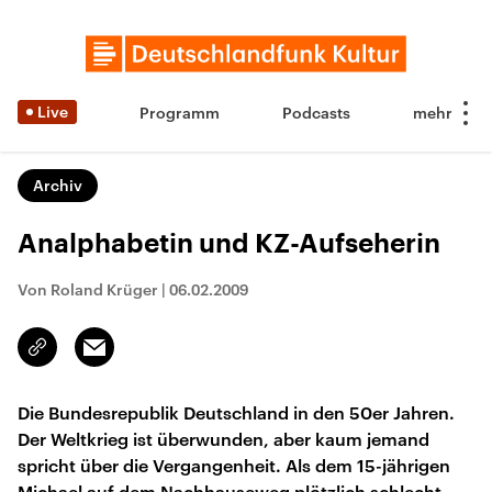
Live
Programm
Podcasts
Archiv
Analphabetin und KZ-Aufseherin
Von Roland Krüger
|
06.02.2009
Email
Link
kopieren/teilen
Die Bundesrepublik Deutschland in den 50er Jahren.
Der Weltkrieg ist überwunden, aber kaum jemand
spricht über die Vergangenheit. Als dem 15-jährigen
Michael auf dem Nachhauseweg plötzlich schlecht