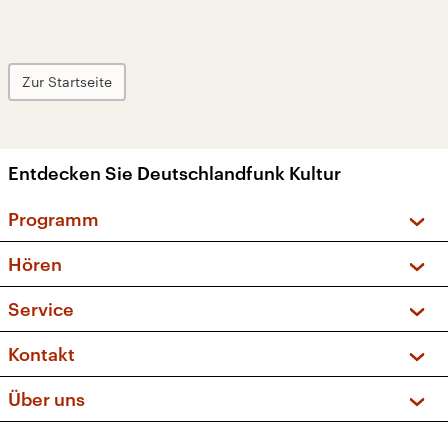
Zur Startseite
Entdecken Sie Deutschlandfunk Kultur
Programm
Vorschau und Rückschau
Hören
Sendungen und Podcasts
Livestream
Service
Musikliste
Frequenzen (UKW + DAB+)
FAQ
Kontakt
Kakadu – Das Kinderprogramm
Apps
Archiv
Hörerservice
Über uns
Newsletter
Social Media
Deutschlandradio
RSS