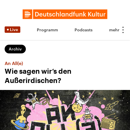
Live
Programm
Podcasts
Archiv
An All(e)
Wie sagen wir‘s den
Außerirdischen?