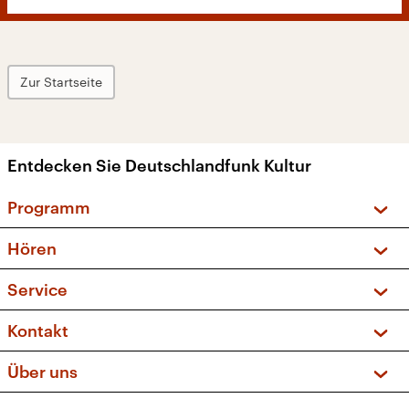
Zur Startseite
Entdecken Sie Deutschlandfunk Kultur
Programm
Vorschau und Rückschau
Hören
Sendungen und Podcasts
Livestream
Service
Musikliste
Frequenzen (UKW + DAB+)
FAQ
Kontakt
Kakadu – Das Kinderprogramm
Apps
Archiv
Hörerservice
Über uns
Newsletter
Social Media
Deutschlandradio