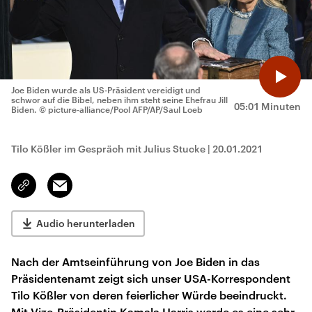
Joe Biden wurde als US-Präsident vereidigt und
schwor auf die Bibel, neben ihm steht seine Ehefrau Jill
05:01 Minuten
Biden.
© picture-alliance/Pool AFP/AP/Saul Loeb
Tilo Kößler im Gespräch mit Julius Stucke
|
20.01.2021
Email
Link
kopieren/teilen
Audio herunterladen
Nach der Amtseinführung von Joe Biden in das
Präsidentenamt zeigt sich unser USA-Korrespondent
Tilo Kößler von deren feierlicher Würde beeindruckt.
Mit Vize-Präsidentin Kamala Harris werde es eine sehr