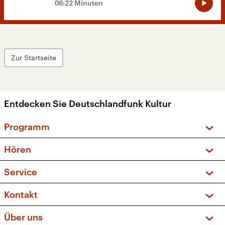
06:22 Minuten
Zur Startseite
Entdecken Sie Deutschlandfunk Kultur
Programm
Vorschau und Rückschau
Hören
Sendungen und Podcasts
Livestream
Service
Musikliste
Frequenzen (UKW + DAB+)
FAQ
Kontakt
Kakadu – Das Kinderprogramm
Apps
Archiv
Hörerservice
Über uns
Newsletter