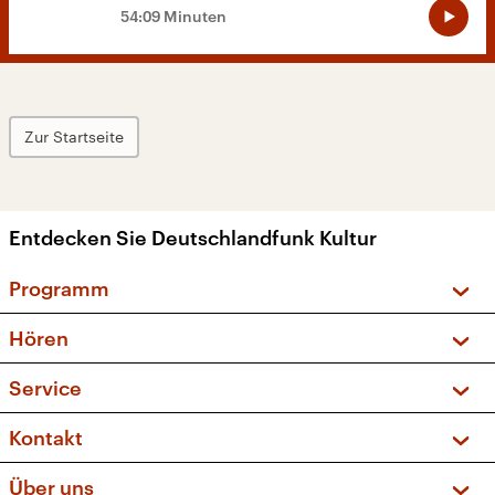
54:09 Minuten
Zur Startseite
Entdecken Sie Deutschlandfunk Kultur
Programm
Vorschau und Rückschau
Hören
Sendungen und Podcasts
Livestream
Service
Musikliste
Frequenzen (UKW + DAB+)
FAQ
Kontakt
Kakadu – Das Kinderprogramm
Apps
Archiv
Hörerservice
Über uns