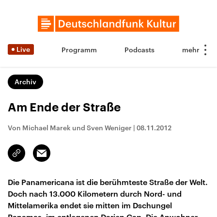
Live
Programm
Podcasts
Archiv
Am Ende der Straße
Von Michael Marek und Sven Weniger
|
08.11.2012
Email
Link
kopieren/teilen
Die Panamericana ist die berühmteste Straße der Welt.
Doch nach 13.000 Kilometern durch Nord- und
Mittelamerika endet sie mitten im Dschungel
Panamas, im entlegenen Darien Gap. Die Anwohner