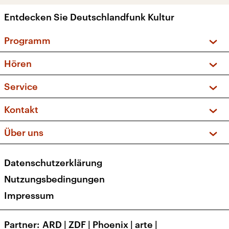
Entdecken Sie Deutschlandfunk Kultur
Programm
Vorschau und Rückschau
Hören
Sendungen und Podcasts
Livestream
Service
Musikliste
Frequenzen (UKW + DAB+)
FAQ
Kontakt
Kakadu – Das Kinderprogramm
Apps
Archiv
Hörerservice
Über uns
Newsletter
Social Media
Deutschlandradio
RSS
Datenschutzerklärung
Presse
Veranstaltungen
Nutzungsbedingungen
Karriere
Impressum
Transparenz
Korrekturen und Richtigstellungen
Partner
ARD
|
ZDF
|
Phoenix
|
arte
|