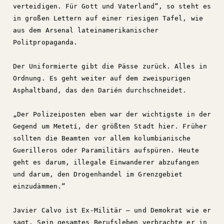
verteidigen. Für Gott und Vaterland“, so steht es
in großen Lettern auf einer riesigen Tafel, wie
aus dem Arsenal lateinamerikanischer
Politpropaganda.
Der Uniformierte gibt die Pässe zurück. Alles in
Ordnung. Es geht weiter auf dem zweispurigen
Asphaltband, das den Darién durchschneidet.
„Der Polizeiposten eben war der wichtigste in der
Gegend um Metetí, der größten Stadt hier. Früher
sollten die Beamten vor allem kolumbianische
Guerilleros oder Paramilitärs aufspüren. Heute
geht es darum, illegale Einwanderer abzufangen
und darum, den Drogenhandel im Grenzgebiet
einzudämmen.“
Javier Calvo ist Ex-Militär – und Demokrat wie er
sagt. Sein gesamtes Berufsleben verbrachte er in