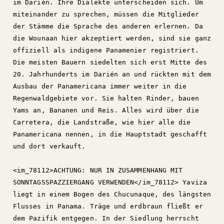
im Darién. Ihre Dialekte unterscheiden sich. Um
miteinander zu sprechen, müssen die Mitglieder
der Stämme die Sprache des anderen erlernen. Da
die Wounaan hier akzeptiert werden, sind sie ganz
offiziell als indigene Panamenier registriert.
Die meisten Bauern siedelten sich erst Mitte des
20. Jahrhunderts im Darién an und rückten mit dem
Ausbau der Panamericana immer weiter in die
Regenwaldgebiete vor. Sie halten Rinder, bauen
Yams an, Bananen und Reis. Alles wird über die
Carretera, die Landstraße, wie hier alle die
Panamericana nennen, in die Hauptstadt geschafft
und dort verkauft.
<im_78112>ACHTUNG: NUR IN ZUSAMMENHANG MIT
SONNTAGSSPAZZIERGANG VERWENDEN</im_78112> Yaviza
liegt in einem Bogen des Chucunaque, des längsten
Flusses in Panama. Träge und erdbraun fließt er
dem Pazifik entgegen. In der Siedlung herrscht