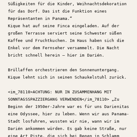
Süßigkeiten für die Kinder, Weihnachtsdekoration
für das Dorf. Das ist die Funktion eines
Repräsentanten in Panama.“
Kique hat auf seine Finca eingeladen. Auf der
großen Terrasse serviert seine Schwester süßen
Kaffee und Fruchtkuchen. Im Haus haben sich die
Enkel vor dem Fernseher versammelt. Die Nacht
bricht schnell herein – hier im Darién.
Brüllaffen orchestrieren den Sonnenuntergang.
Kique lehnt sich in seinen Schaukelstuhl zurück.
<im_78110>ACHTUNG: NUR IN ZUSAMMENHANG MIT
SONNTAGSSPAZZIERGANG VERWENDEN</im_78110> „Zu
Beginn der 1950er-Jahre war es für uns Darienitas
eine Odyssee, hier zu leben. Wenn wir aus Panama-
Stadt losfuhren, wussten wir nie, wann wir im
Darién ankommen würden. Es gab keine Straße, nur
eine Art Piste, die sich bei Regen in Schlamm