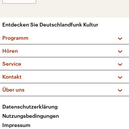
Entdecken Sie Deutschlandfunk Kultur
Programm
Vorschau und Rückschau
Hören
Sendungen und Podcasts
Livestream
Service
Musikliste
Frequenzen (UKW + DAB+)
FAQ
Kontakt
Kakadu – Das Kinderprogramm
Apps
Archiv
Hörerservice
Über uns
Newsletter
Social Media
Deutschlandradio
RSS
Datenschutzerklärung
Presse
Veranstaltungen
Nutzungsbedingungen
Karriere
Impressum
Transparenz