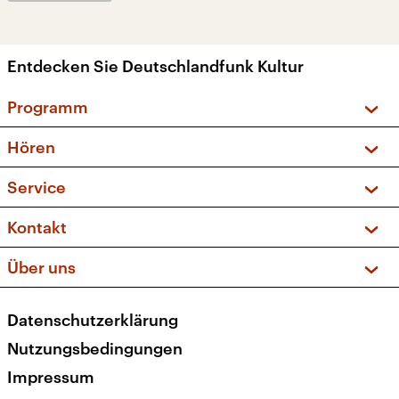
Entdecken Sie Deutschlandfunk Kultur
Programm
Vorschau und Rückschau
Hören
Sendungen und Podcasts
Livestream
Service
Musikliste
Frequenzen (UKW + DAB+)
FAQ
Kontakt
Kakadu – Das Kinderprogramm
Apps
Archiv
Hörerservice
Über uns
Newsletter
Social Media
Deutschlandradio
RSS
Datenschutzerklärung
Presse
Veranstaltungen
Nutzungsbedingungen
Karriere
Impressum
Transparenz