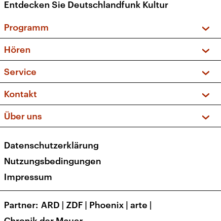
Entdecken Sie Deutschlandfunk Kultur
Programm
Vorschau und Rückschau
Hören
Sendungen und Podcasts
Livestream
Service
Musikliste
Frequenzen (UKW + DAB+)
FAQ
Kontakt
Kakadu – Das Kinderprogramm
Apps
Archiv
Hörerservice
Über uns
Newsletter
Social Media
Deutschlandradio
RSS
Datenschutzerklärung
Presse
Veranstaltungen
Nutzungsbedingungen
Karriere
Impressum
Transparenz
Korrekturen und Richtigstellungen
Partner
ARD
|
ZDF
|
Phoenix
|
arte
|
Barrierefreiheit
Chronik der Mauer