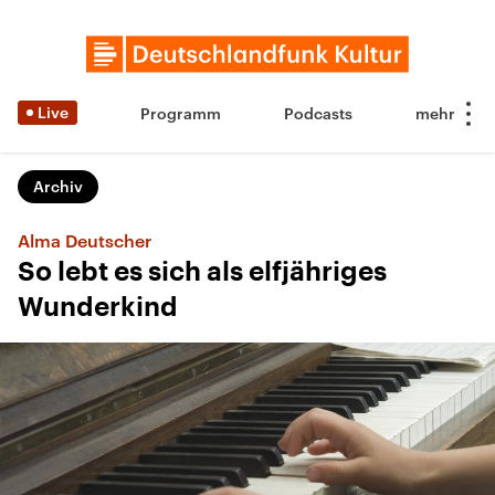
Live
Programm
Podcasts
Archiv
Alma Deutscher
So lebt es sich als elfjähriges
Wunderkind