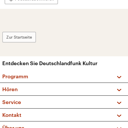
Zur Startseite
Entdecken Sie Deutschlandfunk Kultur
Programm
Vorschau und Rückschau
Hören
Sendungen und Podcasts
Livestream
Service
Musikliste
Frequenzen (UKW + DAB+)
FAQ
Kontakt
Kakadu – Das Kinderprogramm
Apps
Archiv
Hörerservice
Über uns