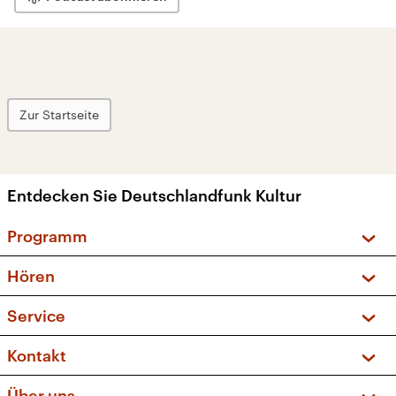
Zur Startseite
Entdecken Sie Deutschlandfunk Kultur
Programm
Vorschau und Rückschau
Hören
Sendungen und Podcasts
Livestream
Service
Musikliste
Frequenzen (UKW + DAB+)
FAQ
Kontakt
Kakadu – Das Kinderprogramm
Apps
Archiv
Hörerservice
Über uns