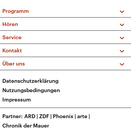
Programm
Vorschau und Rückschau
Hören
Sendungen und Podcasts
Livestream
Service
Musikliste
Frequenzen (UKW + DAB+)
FAQ
Kontakt
Kakadu – Das Kinderprogramm
Apps
Archiv
Hörerservice
Über uns
Newsletter
Social Media
Deutschlandradio
RSS
Datenschutzerklärung
Presse
Veranstaltungen
Nutzungsbedingungen
Karriere
Impressum
Transparenz
Korrekturen und Richtigstellungen
Partner
ARD
|
ZDF
|
Phoenix
|
arte
|
Barrierefreiheit
Chronik der Mauer