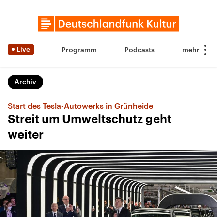
Live
Programm
Podcasts
Archiv
Start des Tesla-Autowerks in Grünheide
Streit um Umweltschutz geht
weiter