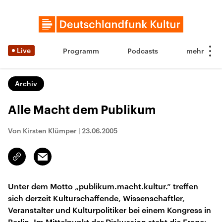
Live
Programm
Podcasts
Archiv
Alle Macht dem Publikum
Von Kirsten Klümper
|
23.06.2005
Email
Link
kopieren/teilen
Unter dem Motto „publikum.macht.kultur.“ treffen
sich derzeit Kulturschaffende, Wissenschaftler,
Veranstalter und Kulturpolitiker bei einem Kongress in
Berlin. Im Mittelpunkt der Diskussion steht die Frage: