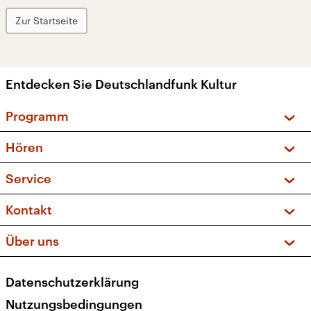
Zur Startseite
Entdecken Sie Deutschlandfunk Kultur
Programm
Vorschau und Rückschau
Hören
Sendungen und Podcasts
Livestream
Service
Musikliste
Frequenzen (UKW + DAB+)
FAQ
Kontakt
Kakadu – Das Kinderprogramm
Apps
Archiv
Hörerservice
Über uns
Newsletter
Social Media
Deutschlandradio
RSS
Datenschutzerklärung
Presse
Veranstaltungen
Nutzungsbedingungen