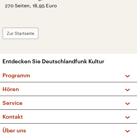
270 Seiten, 18,95 Euro
Zur Startseite
Entdecken Sie Deutschlandfunk Kultur
Programm
Vorschau und Rückschau
Hören
Sendungen und Podcasts
Livestream
Service
Musikliste
Frequenzen (UKW + DAB+)
FAQ
Kontakt
Kakadu – Das Kinderprogramm
Apps
Archiv
Hörerservice
Über uns
Newsletter