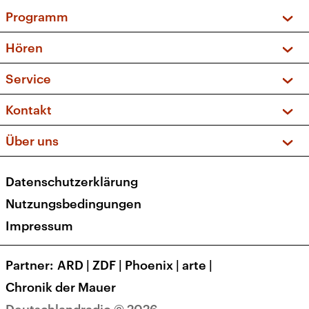
Programm
Vorschau und Rückschau
Hören
Sendungen und Podcasts
Livestream
Service
Musikliste
Frequenzen (UKW + DAB+)
FAQ
Kontakt
Kakadu – Das Kinderprogramm
Apps
Archiv
Hörerservice
Über uns
Newsletter
Social Media
Deutschlandradio
RSS
Datenschutzerklärung
Presse
Veranstaltungen
Nutzungsbedingungen
Karriere
Impressum
Transparenz
Korrekturen und Richtigstellungen
Partner
ARD
|
ZDF
|
Phoenix
|
arte
|
Barrierefreiheit
Chronik der Mauer