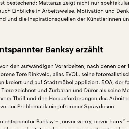
ist bestechend: Mattanza zeigt nicht nur spektakulä
auch Einblicke in Arbeitsweise, Motivation und Den
d und die Inspirationsquellen der Künstlerinnen u
ntspannter Banksy erzählt
e von den aufwändigen Vorarbeiten, nach denen der 1
rene Tore Rinkveld, alias EVOL, seine fotorealistis
n kreiert und auf Stadtmöbel appliziert. ROA, der f
 Tiere zeichnet und Zurbaran und Dürer als seine Me
t vom Thrill und den Herausforderungen des Arbeiten
sive der Problematik eingefrorener Spraydosen.
m entspannter Banksy – „never worry, never hurry“ – 