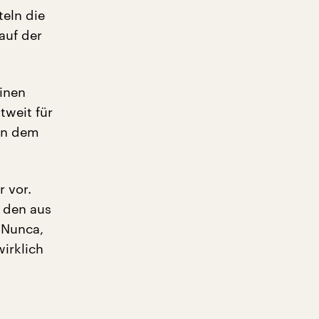
teln die
auf der
einen
tweit für
 in dem
r vor.
e den aus
 Nunca,
irklich