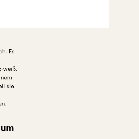
ch. Es
z-weiß.
einem
l sie
en.
Raum