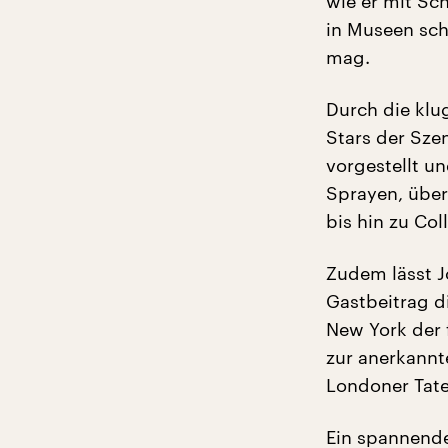
wie er mit Sc
in Museen sch
mag.
Durch die klu
Stars der Sz
vorgestellt u
Sprayen, über 
bis hin zu Col
Zudem lässt J
Gastbeitrag d
New York der 
zur anerkannte
Londoner Tat
Ein spannende