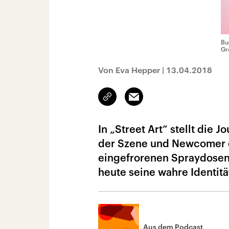
Bu
Gr
Von Eva Hepper
|
13.04.2018
Link
Email
kopieren/teilen
In „Street Art“ stellt die 
der Szene und Newcomer e
eingefrorenen Spraydosen 
heute seine wahre Identität
Aus dem Podcast