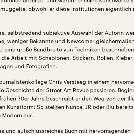
hablonen arbeitet, und warum er seine Kunstwerke 
muggelte, obwohl er diese Institutionen eigentlich 
ge, selbstredend subjektive Auswahl der Autorin we
ene, weniger Bekannte und Newcomer gleichermaße
nd eine große Bandbreite von Techniken beschriebe
die Arbeit mit Schablonen, Stickern, Rollen, Kleber,
lagen und Fotografien.
ournalistenkollege Chris Versteeg in einem hervorr
ie Geschichte der Street Art Revue passieren. Begi
frühen 70er-Jahre beschreibt er den Weg von der Ille
n Kunstform: So stellten Nunca, JR oder Blu bereits
e Modern aus.
s und aufschlussreiches Buch mit hervorragenden