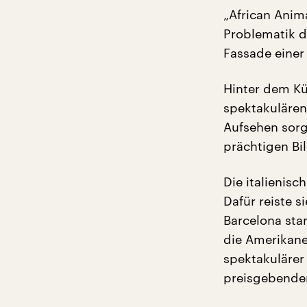
„African Anima
Problematik de
Fassade einer
Hinter dem Kür
spektakulären
Aufsehen sorg
prächtigen Bi
Die italienisc
Dafür reiste s
Barcelona sta
die Amerikane
spektakulärer
preisgebenden