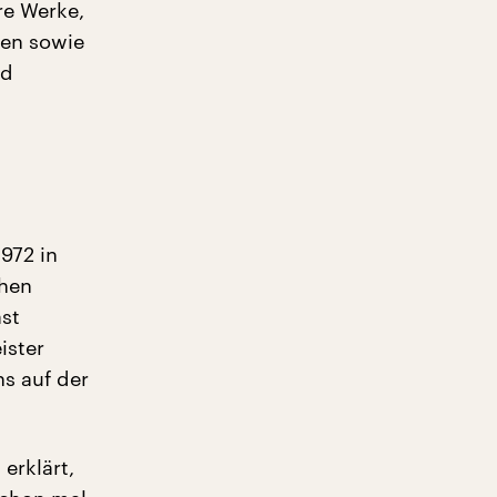
re Werke,
ken sowie
nd
972 in
chen
ast
ister
s auf der
erklärt,