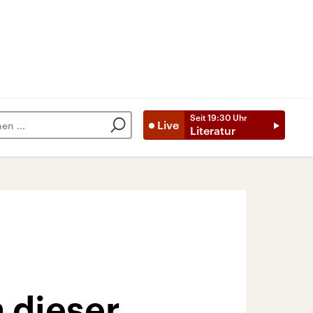
Seit
19:30
Uhr
Live
Literatur
 dieser