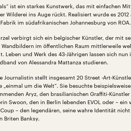
ls“ ist ein starkes Kunstwerk, das mit einfachen Mit
r Wilderei ins Auge rückt. Realisiert wurde es 2012 
 Fabrik im südafrikanischen Johannesburg von ROA.
zel verbirgt sich ein belgischer Künstler, der mit s
 Wandbildern im öffentlichen Raum mittlerweile wel
t. Leben und Werk des 43-Jährigen lassen sich nun
ldband von Alessandra Mattanza studieren.
he Journalistin stellt insgesamt 20 Street -Art-Künstle
ie „einmal um die Welt“. Sie besuchte beispielsweis
mmenden Aryz, den brasilianischen Graffiti-Künstler
rin Swoon, den in Berlin lebenden EVOL oder – ein w
 Coup – den legendären, seine wahre Identität nicht
 Briten Banksy.