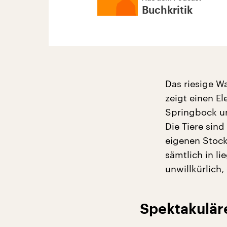
Buchkritik
Das riesige W
zeigt einen El
Springbock un
Die Tiere sind
eigenen Stock
sämtlich in li
unwillkürlich,
Spektakulär