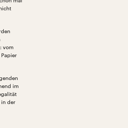
schon mal
nicht
rden
n
n: vom
 Papier
agenden
nnend im
galität
 in der